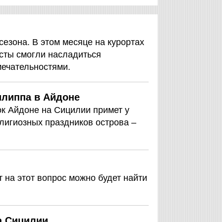
езона. В этом месяце на курортах
исты смогли насладиться
ечательностями.
илиппа в Айдоне
ок Айдоне на Сицилии примет у
лигиозных праздников острова –
т на этот вопрос можно будет найти
а Сицилии