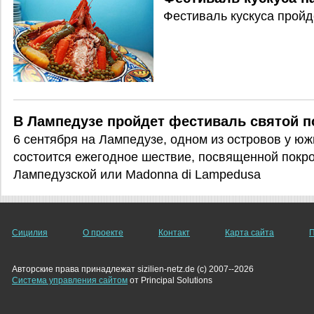
Фестиваль кускуса пройд
В Лампедузе пройдет фестиваль святой 
6 сентября на Лампедузе, одном из островов у ю
состоится ежегодное шествие, посвященной покр
Лампедузской или Madonna di Lampedusa
Сицилия
О проекте
Контакт
Карта сайта
П
Авторские права принадлежат sizilien-netz.de (c) 2007--2026
Система управления сайтом
от Principal Solutions